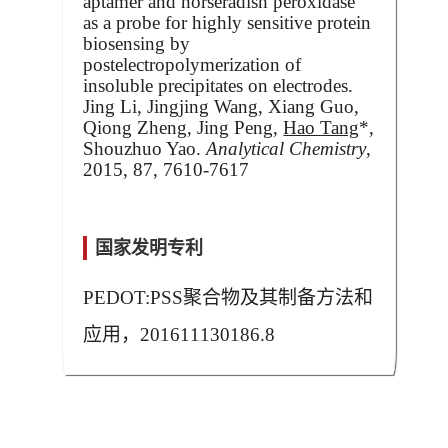
aptamer and horseradish peroxidase
as a probe for highly sensitive protein
biosensing by
postelectropolymerization of
insoluble precipitates on electrodes.
Jing Li, Jingjing Wang, Xiang Guo,
Qiong Zheng, Jing Peng,
Hao Tang
*,
Shouzhuo Yao.
Analytical Chemistry
,
2015, 87, 7610-7617
国家发明专利
PEDOT:PSS
聚合物及其制备方法和
应用，
201611130186.8