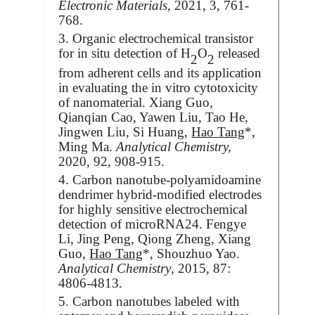
Electronic Materials,
2021, 3, 761-
768.
3. Organic electrochemical transistor
for in situ detection of H
O
released
2
2
from adherent cells and its application
in evaluating the in vitro cytotoxicity
of nanomaterial. Xiang Guo,
Qianqian Cao, Yawen Liu, Tao He,
Jingwen Liu, Si Huang,
Hao Tang
*,
Ming Ma.
Analytical Chemistry,
2020, 92, 908-915.
4. Carbon nanotube-polyamidoamine
dendrimer hybrid-modified electrodes
for highly sensitive electrochemical
detection of microRNA24. Fengye
Li, Jing Peng, Qiong Zheng, Xiang
Guo,
Hao Tang
*, Shouzhuo Yao.
Analytical Chemistry
, 2015, 87:
4806-4813.
5. Carbon nanotubes labeled with