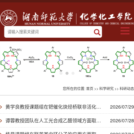
您所在的位置:
首页
>>
科学研究
>>
科研动态
黄学良教授课题组在钯催化炔烃桥联非活化外消旋联芳烃不对称去芳构化方面取得新进展
2026/07/29
谭蓉教授团队在人工光合成乙醛领域方面取得新进展
2026/07/28