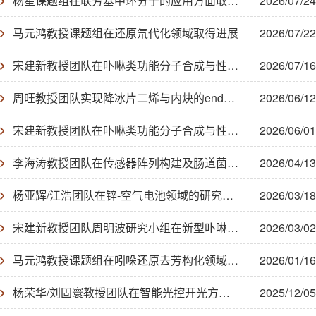
杨星课题组在联芳基中环分子的应用方面取得新进展
2026/07/24
马元鸿教授课题组在还原氘代化领域取得进展
2026/07/22
宋建新教授团队在卟啉类功能分子合成与性能研究方面取得新进展
2026/07/16
周旺教授团队实现降冰片二烯与内炔的endo面选择性转化新突破
2026/06/12
宋建新教授团队在卟啉类功能分子合成与性能研究方面取得新进展
2026/06/01
李海涛教授团队在传感器阵列构建及肠道菌群分析取得新进展
2026/04/13
杨亚辉/江浩团队在锌-空气电池领域的研究取得新进展
2026/03/18
宋建新教授团队周明波研究小组在新型卟啉稠合体的合成与性质方面取得重要进展
2026/03/02
马元鸿教授课题组在吲哚还原去芳构化领域取得新进展
2026/01/16
杨荣华/刘固寰教授团队在智能光控开光方面取得进展
2025/12/05