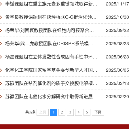
李斌课题组在重主族元素多重键领域取得新进展
2025/11/17
黄学良教授课题组在炔烃桥联C-C键活化领域取得新进展
2025/10/30
杨荣华/刘固寰教授团队在细胞内可控聚合方面取得新进展
2025/09/22
杨荣华/熊二虎教授团队在CRISPR系统模块化调控研究中取得新进展
2025/08/23
杨星课题组在立体发散性合成固有手性中环内酯方面取得新进展
2025/06/23
化学化工学院国家留学基金委​创新型人才国际合作培养项目又取得重要进展
2025/06/05
苏徽团队在铱剂催化剂的质子交换膜电解槽的研究中取得新进展
2025/03/13
苏徽团队在电催化水分解研究中取得新进展
2025/02/20
共82条
上页
1
2
3
4
5
下页