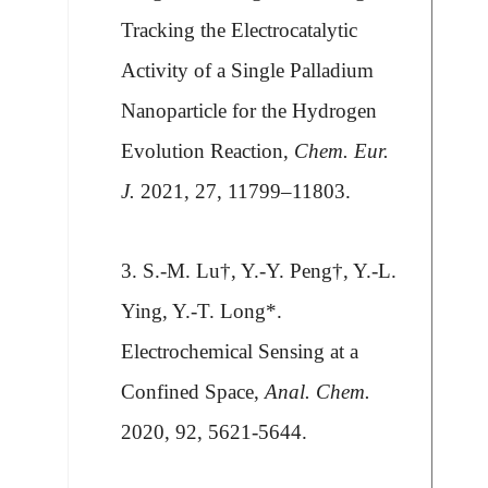
Tracking the Electrocatalytic
Activity of a Single Palladium
Nanoparticle for the Hydrogen
Evolution Reaction,
Chem. Eur.
J.
2021, 27, 11799–11803.
3. S.-M. Lu†,
Y.-Y. Peng
†, Y.-L.
Ying, Y.-T. Long*.
Electrochemical Sensing at a
Confined Space,
Anal. Chem.
2020, 92, 5621-5644.