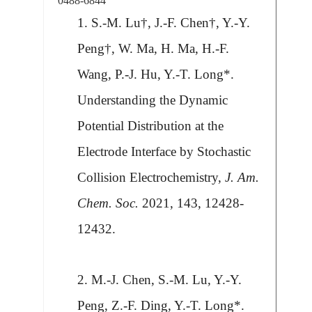
0488-6844
1. S.-M. Lu†, J.-F. Chen†,
Y.-Y.
Peng
†, W. Ma, H. Ma, H.-F.
Wang, P.-J. Hu, Y.-T. Long*.
Understanding the Dynamic
Potential Distribution at the
Electrode Interface by Stochastic
Collision Electrochemistry,
J. Am.
Chem. Soc.
2021, 143, 12428-
12432.
2. M.-J. Chen, S.-M. Lu,
Y.-Y.
Peng
, Z.-F. Ding, Y.-T. Long*.