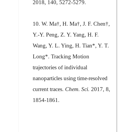
2018, 140, 5272-5279.
10. W. Ma†, H. Ma†, J. F. Chen†,
Y.-Y. Peng
, Z. Y. Yang, H. F.
Wang, Y. L. Ying, H. Tian*, Y. T.
Long*. Tracking Motion
trajectories of individual
nanoparticles using
time-resolved
current traces
.
Chem. Sci.
2017, 8,
1854-1861.