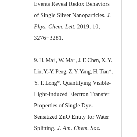
Events Reveal Redox Behaviors
of Single Silver Nanoparticles.
J.
Phys. Chem. Lett.
2019, 10,
3276
−
3281.
9. H. Ma
†,
W. Ma
†,
J. F. Chen, X. Y.
Liu,
Y.-Y. Peng
, Z. Y. Yang, H. Tian*,
Y. T. Long*
. Quantifying Visible-
Light-Induced Electron Transfer
Properties of
Single Dye-
Sensitized ZnO Entity for Water
Splitting
.
J. Am. Chem. Soc.