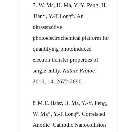
7. W. Ma, H. Ma,
Y.-Y. Peng
, H.
Tian*,
Y.-T. Long
*. An
ultrasensitive
photoelectrochemical platform for
quantifying photoinduced
electron transfer properties of
single entity.
Nature Protoc.
2019, 14, 2672-2690.
8. M. E. Hafez,
H. Ma,
Y.-Y. Peng
,
W. Ma*,
Y.-T. Long
*. Correlated
Anodic
−
Cathodic Nanocollision