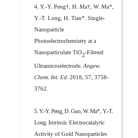
4.
Y.-Y. Peng
†, H. Ma†, W. Ma*,
Y.-T. Long, H. Tian*. Single-
Nanoparticle
Photoelectrochemistry at a
Nanoparticulate TiO
-Filmed
2
Ultramicroelectrode.
Angew.
Chem.
Int.
Ed.
2018, 57, 3758-
3762.
5.
Y.-Y. Peng
, D. Guo, W. Ma
*,
Y.-T.
Long.
Intrinsic Electrocatalytic
Activity of Gold Nanoparticles