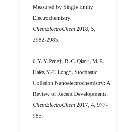
Measured by Single Entity
Electrochemistry.
ChemElectroChem
2018, 5,
2982-2985.
6.
Y.-Y. Peng
†,
R.-C. Qian
†,
M. E.
Hafez, Y.-T. Long
*. Stochastic
Collision Nanoelectrochemistry: A
Review of
Recent Developments.
ChemElectroChem
2017, 4, 977-
985.